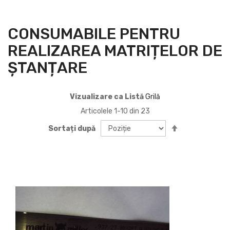
CONSUMABILE PENTRU
REALIZAREA MATRIȚELOR DE
ȘTANȚARE
Vizualizare ca
Listă
Grilă
Articolele
1
-
10
din
23
Setați
Sortați după
descendent