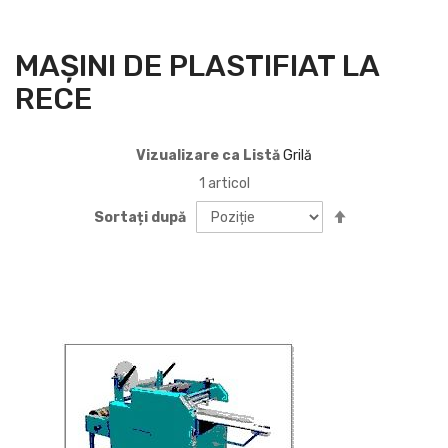
MAȘINI DE PLASTIFIAT LA
RECE
Vizualizare ca
Listă
Grilă
1
articol
Setați
Sortați după
descendent