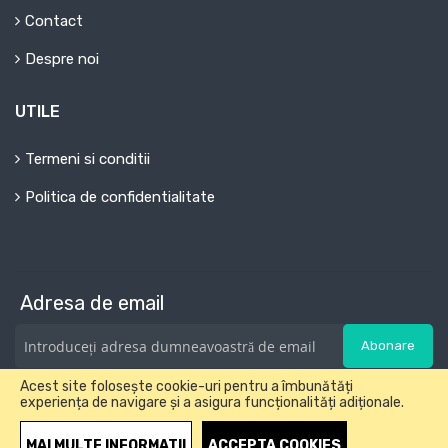
Contact
Despre noi
UTILE
Termeni si conditii
Politica de confidentialitate
Adresa de email
Abonare
Acest site folosește cookie-uri pentru a îmbunătăți
experiența de navigare și a asigura funcționalități adiționale.
Copyright © 2018-2025 Developed by Graform&Polysoft. All
Rights Reserved.
MAI MULTE INFORMATII
ACCEPTA COOKIES