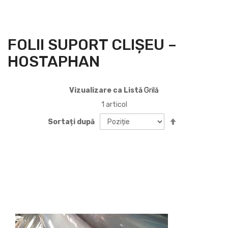
FOLII SUPORT CLIȘEU –
HOSTAPHAN
Vizualizare ca
Listă
Grilă
1
articol
Setați
Sortați după
descendent