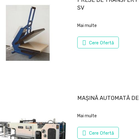
PRESE DE TRANSFER PE
SV
Mai multe
Cere Ofertă
MAȘINĂ AUTOMATĂ DE 
Mai multe
Cere Ofertă