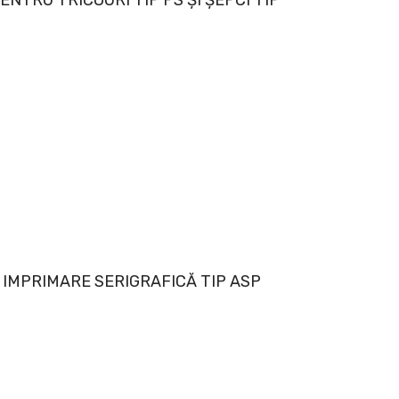
NTRU TRICOURI TIP PS ȘI ȘEPCI TIP
IMPRIMARE SERIGRAFICĂ TIP ASP