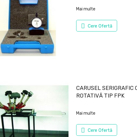
Mai multe
Cere Ofertă
CARUSEL SERIGRAFIC C
ROTATIVĂ TIP FPK
Mai multe
Cere Ofertă