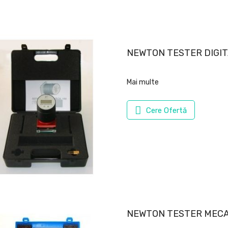
NEWTON TESTER DIGI
Mai multe
Cere Ofertă
NEWTON TESTER MECA