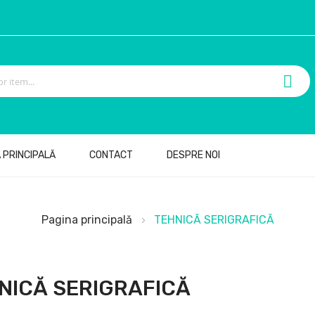
 PRINCIPALĂ
CONTACT
DESPRE NOI
Pagina principală
TEHNICĂ SERIGRAFICĂ
NICĂ SERIGRAFICĂ