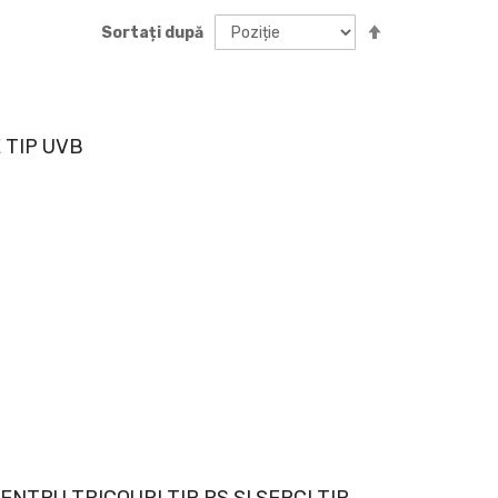
Setați
Sortați după
descendent
 TIP UVB