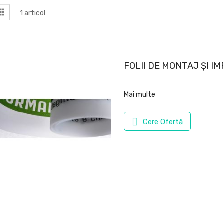
zualizare
tă
Grilă
1
articol
a
FOLII DE MONTAJ ȘI I
Mai multe
Cere Ofertă