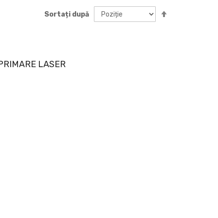
Setați
Sortați după
descendent
MPRIMARE LASER