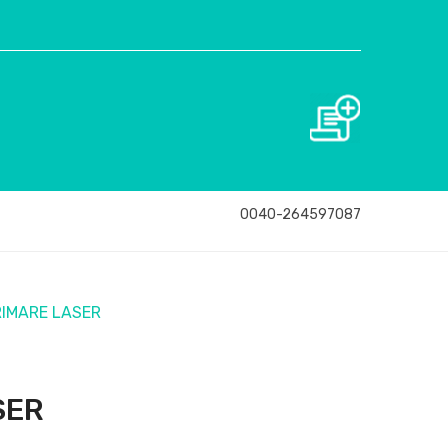
Cerere de ofertă
0040-264597087
PRIMARE LASER
SER