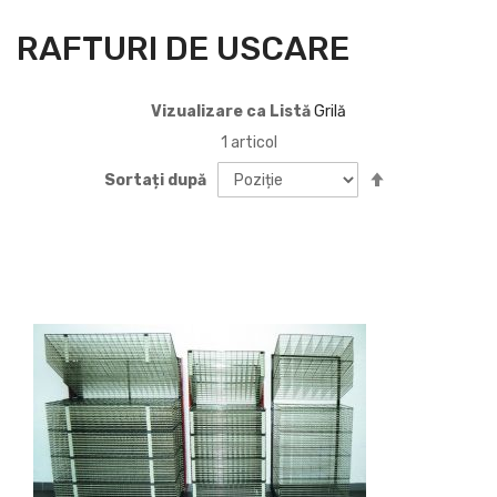
RAFTURI DE USCARE
Vizualizare ca
Listă
Grilă
1
articol
Setați
Sortați după
descendent